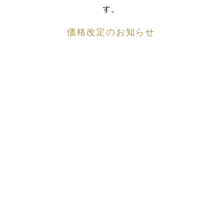
す。
価格改定のお知らせ
近年の海産物及び物価高騰の影響を受け、2026年6月よ
り価格の改定をさせていただきます。
今後とも充実したサービスに努め美味探究へ尽くして
まいりますので、
何卒ご理解賜りますようお願い申し上げます。
キャンセル状況（7月22日現在）
INFORMATION
本日のお席状況