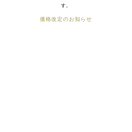
す。
価格改定のお知らせ
近年の海産物及び物価高騰の影響を受け、2026年6月よ
り価格の改定をさせていただきます。
今後とも充実したサービスに努め美味探究へ尽くして
まいりますので、
何卒ご理解賜りますようお願い申し上げます。
キャンセル状況（7月22日現在）
INFORMATION
本日のお席状況